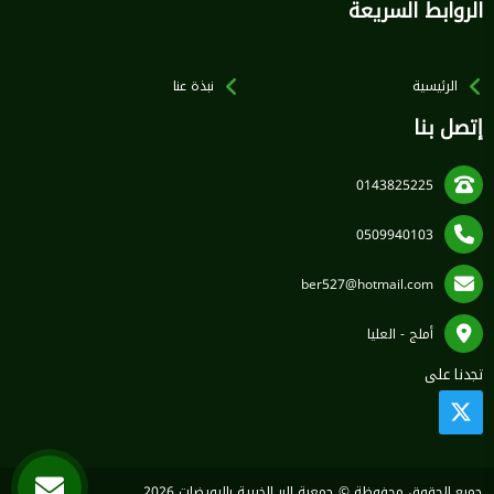
الروابط السريعة
الرئيسية
نبذة عنا
إتصل بنا
0143825225
0509940103
ber527@hotmail.com
أملج - العليا
تجدنا على
جميع الحقوق محفوظة © جمعية البر الخيرية بالرويضات 2026